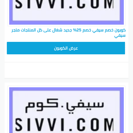
كوبون خصم سيفي خصم 25% جديد شغال على كل المنتجات متجر
سيفي
PTR118
عرض الكوبون