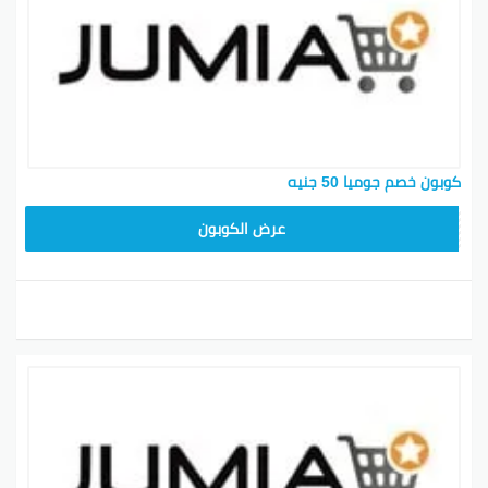
كوبون خصم جوميا 50 جنيه
JUMIA10
عرض الكوبون