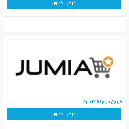
KNOV135
عرض الكوبون
كوبون جوميا 500 جنية
ASMINABF
عرض الكوبون