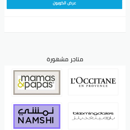
9637E048
عرض الكوبون
متاجر مشهورة