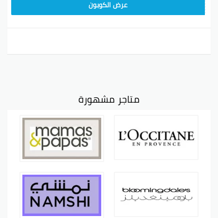
9637E048
عرض الكوبون
متاجر مشهورة