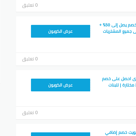
0 تعليق
كوبون خصم مذركير خصم يصل إلى 50٪ +
DRQC0
عرض الكوبون
0 تعليق
وى احصل على خصم
DRQC0
ط مختارة | للبنات
عرض الكوبون
0 تعليق
كويت خصم إضافي