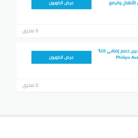
DRQC0
 الأطفال والرضع
عرض الكوبون
0 تعليق
كود خصم مذركير البحرين خصم إضافي 10٪
DRQC0
عرض الكوبون
0 تعليق