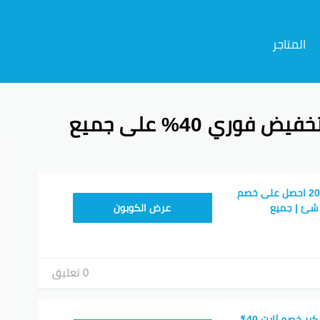
المتاجر
كوبون خصم مذركير 2026 تخفيض فوري 40% على جميع
م
كود خصم مذركير 2026 احصل على خصم
ADJ7R
 كل شئ | جميع
عرض الكوبون
0 تعليق
كود خصم تطبيق مذركير خصم ثابت 40٪