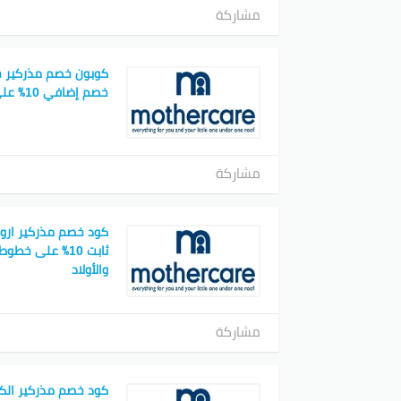
مشاركة
خصم إضافي 10٪ على جميع المشتريات
مشاركة
كود خصم مذركير ار
ثابت 10٪ على خطو
والأولاد
مشاركة
كود خصم مذركير ال