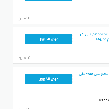
0 تعليق
كوبون خصم كريم ناو 2026 خصم على كل
FD20
م وغيرها
عرض الكوبون
0 تعليق
كود خصم كريم now خصم حتى 80% على
FD20
عرض الكوبون
أ
وقعنا