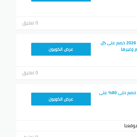
0 تعليق
كوبون خصم كريم ناو 2026 خصم على كل
FD20
م وغيرها
عرض الكوبون
0 تعليق
كود خصم كريم now خصم حتى 80% على
FD20
عرض الكوبون
أ
وقعنا