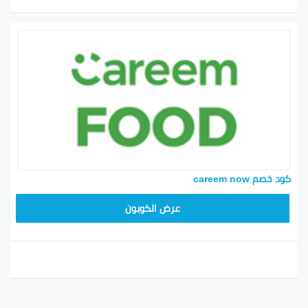
كود خصم careem now
YUM70
عرض الكوبون