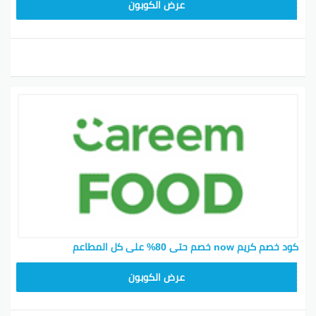
FD20
عرض الكوبون
كود خصم كريم now خصم حتى 80% على كل المطاعم
FD20
عرض الكوبون