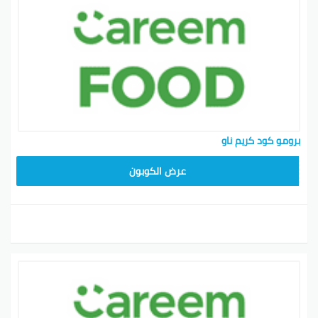
برومو كود كريم ناو
YUM70
عرض الكوبون