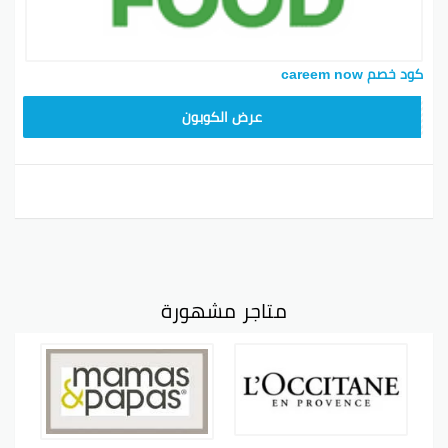
كود خصم careem now
YUM70
عرض الكوبون
متاجر مشهورة