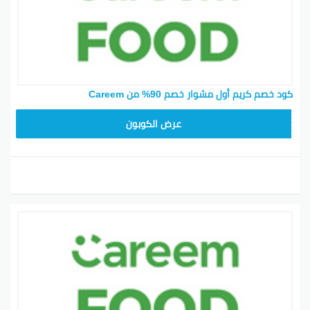
كود خصم كريم أول مشوار خصم 90% من Careem
FD20
عرض الكوبون