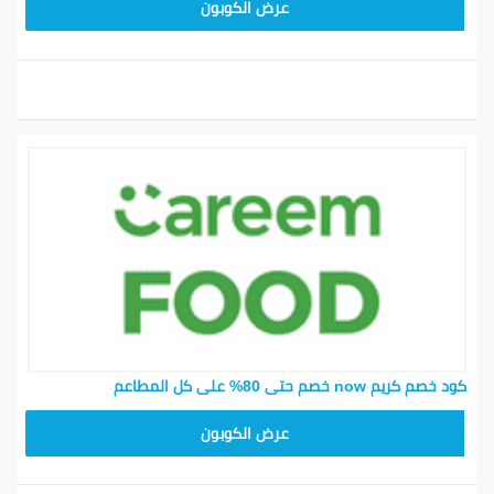
FD20
عرض الكوبون
كود خصم كريم now خصم حتى 80% على كل المطاعم
FD20
عرض الكوبون