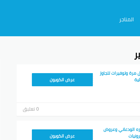
المتاجر
ر
م
 مرة وتوفيرات تتجاوز
AC409
عرض الكوبون
0 تعليق
ه الودعاني وعروض
FDL301
عرض الكوبون