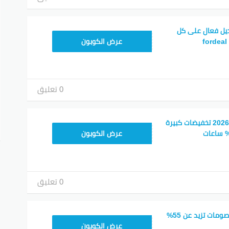
يل فعال على كل
FDL301
عرض الكوبون
0 تعليق
كوبون توفير فورديل 2026 تخفيضات كبيرة
AC409
ل الى أزيد من 56% ساعات
عرض الكوبون
0 تعليق
كود خصم fordeal خصومات تزيد عن 55%
FDL301
عرض الكوبون