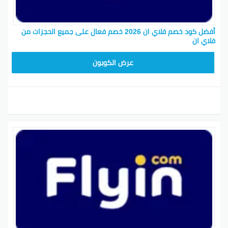
أفضل كود خصم فلاي ان 2026 خصم فعال على جميع الحجزات من
فلاي ان
ABC1218
عرض الكوبون