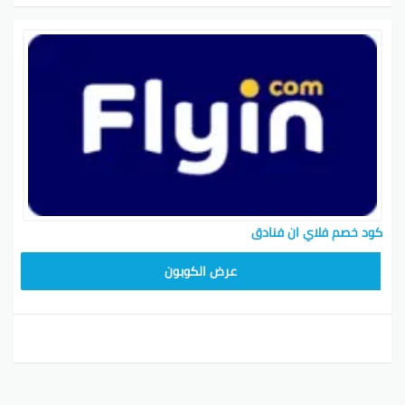
كود خصم فلاي ان فنادق
ABC1218
عرض الكوبون