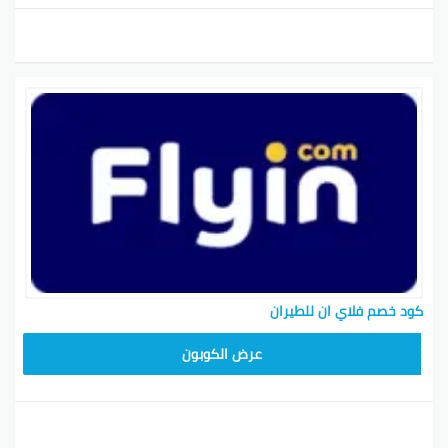
كود خصم فلاي ان للطيران
ABC1218
عرض الكوبون