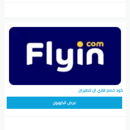
كود خصم فلاي ان للطيران
ABC1218
عرض الكوبون