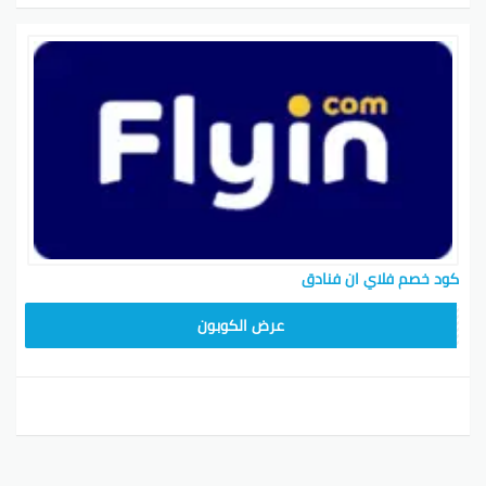
كود خصم فلاي ان فنادق
ABC1218
عرض الكوبون