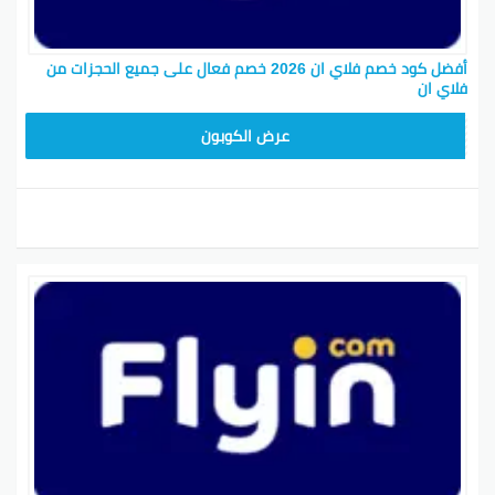
أفضل كود خصم فلاي ان 2026 خصم فعال على جميع الحجزات من
فلاي ان
ABC1218
عرض الكوبون