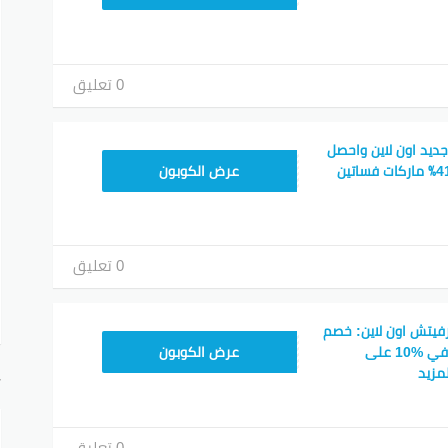
0 تعليق
د خصم Farfetch جديد اون لاين واحصل
HONEY125
على خصم يصل إلى 41٪ ماركات فساتين
عرض الكوبون
0 تعليق
فيتش اون لاين: خصم
HONEY125
حتى %60 وخصم إضافي %10 على
عرض الكوبون
مزيد
أ
0 تعليق