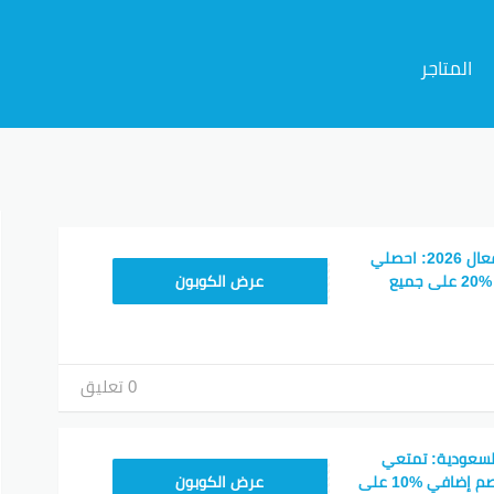
المتاجر
م
كود خصم فارفيتش فعال 2026: احصلي
NC15FF
على الخصم الإضافي %20 على جميع
عرض الكوبون
0 تعليق
لسعودية: تمتعي
NC15FF
بخصم %30-%65 وخصم إضافي %10 على
عرض الكوبون