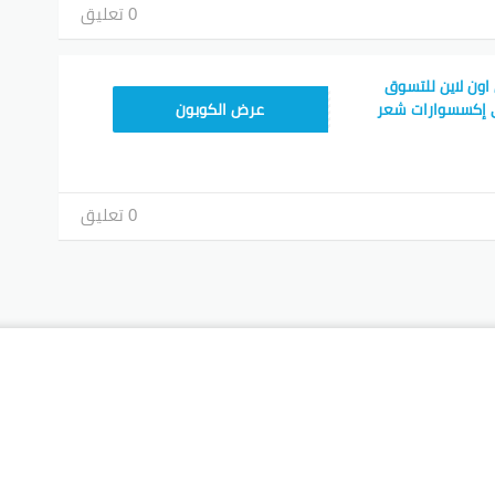
0 تعليق
اون لاين للتسوق
NC10FF
 إكسسوارات شعر
عرض الكوبون
0 تعليق