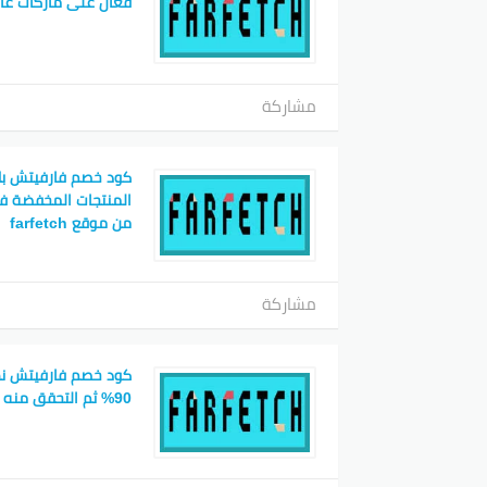
فعال على ماركات عا
مشاركة
كود خصم فارفيتش بل
المنتجات المخفضة ف
من موقع farfetch
مشاركة
كود خصم فارفيتش ن
90% ثم التحقق منه