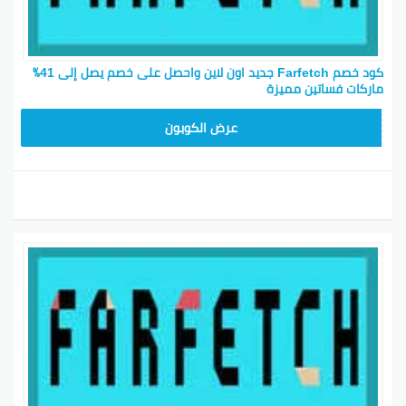
كود خصم Farfetch جديد اون لاين واحصل على خصم يصل إلى 41٪
ماركات فساتين مميزة
HONEY125
عرض الكوبون