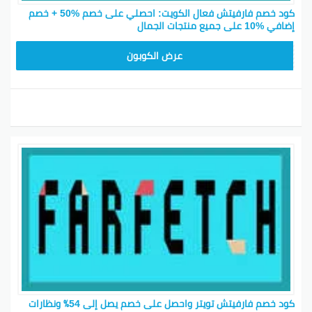
كود خصم فارفيتش فعال الكويت: احصلي على خصم %50 + خصم
إضافي %10 على جميع منتجات الجمال
HONEY125
عرض الكوبون
كود خصم فارفيتش تويتر واحصل على خصم يصل إلى 54٪ ونظارات