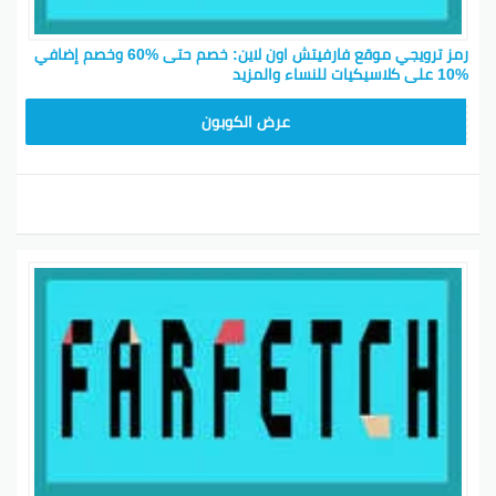
رمز ترويجي موقع فارفيتش اون لاين: خصم حتى %60 وخصم إضافي
%10 على كلاسيكيات للنساء والمزيد
HONEY125
عرض الكوبون