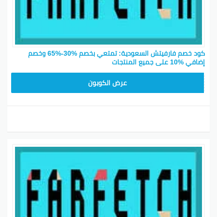
كود خصم فارفيتش السعودية: تمتعي بخصم %30-%65 وخصم
إضافي %10 على جميع المنتجات
NC15FF
عرض الكوبون