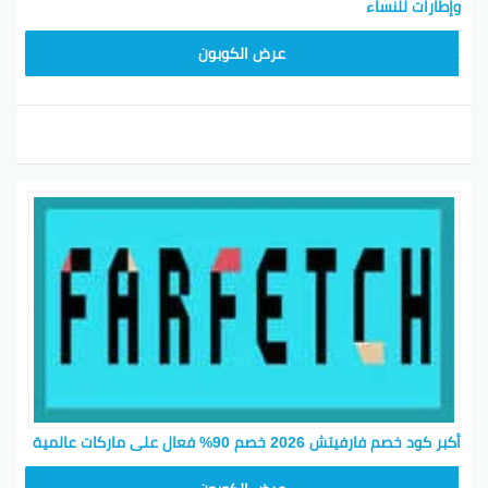
وإطارات للنساء
HONEY125
عرض الكوبون
أكبر كود خصم فارفيتش 2026 خصم 90% فعال على ماركات عالمية