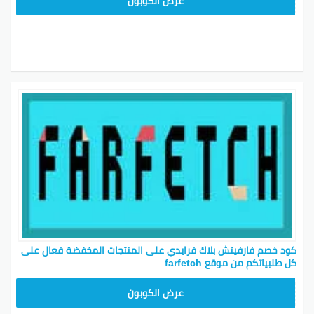
NC10FF
عرض الكوبون
كود خصم فارفيتش بلاك فرايدي على المنتجات المخفضة فعال على
كل طلبياتكم من موقع farfetch
HONEY125
عرض الكوبون