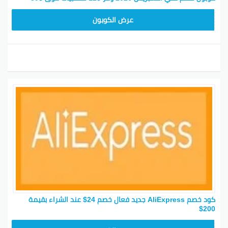
25GCC4
عرض الكوبون
كود خصم AliExpress جديد فعال خصم 24$ عند الشراء بقيمة
200$