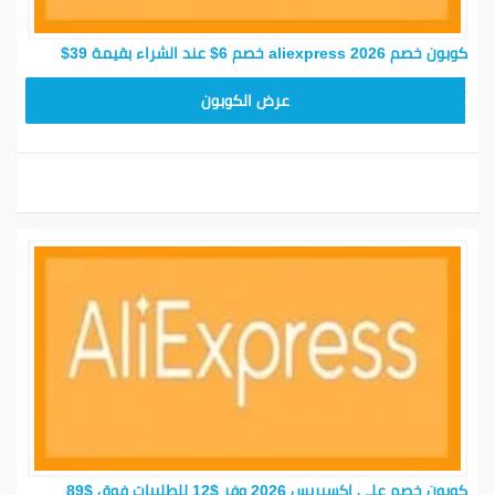
كوبون خصم aliexpress 2026 خصم 6$ عند الشراء بقيمة 39$
25GCC4
عرض الكوبون
كوبون خصم علي اكسبريس 2026 وفر $12 للطلبيات فوق $89