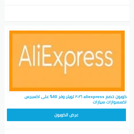
كوبون خصم aliexpress ٢٠٢٦ تويتر وفر 40٪ على اكسبرس
اكسسوارات سيارات
25GCC4
عرض الكوبون