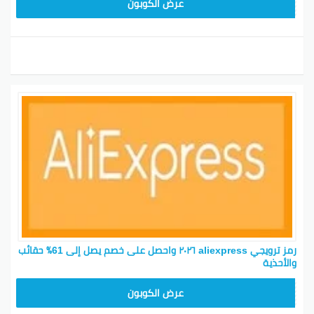
25GCC4
عرض الكوبون
رمز ترويجي aliexpress ٢٠٢٦ واحصل على خصم يصل إلى 61٪ حقائب
والأحذية
25GCC1
عرض الكوبون