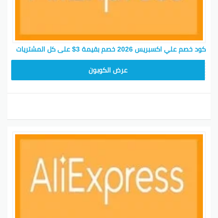
كود خصم علي اكسبريس 2026 خصم بقيمة 3$ على كل المشتريات
25GCC1
عرض الكوبون