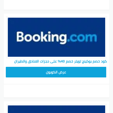
كود خصم بوكينج تويتر خصم 40% على حجزات الفنادق والطيران
OF15
عرض الكوبون