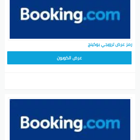
رمز عرض ترويجي بوكينج
عرض الكوبون