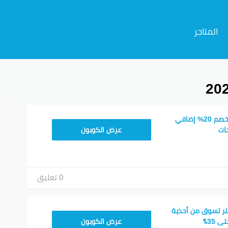
المتاجر
م
كوبون خصم شي ان خصم 20% إضافي
MEAF25
ات
عرض الكوبون
0 تعليق
ر تسوق من أحذية
MEAF25
 35٪
عرض الكوبون