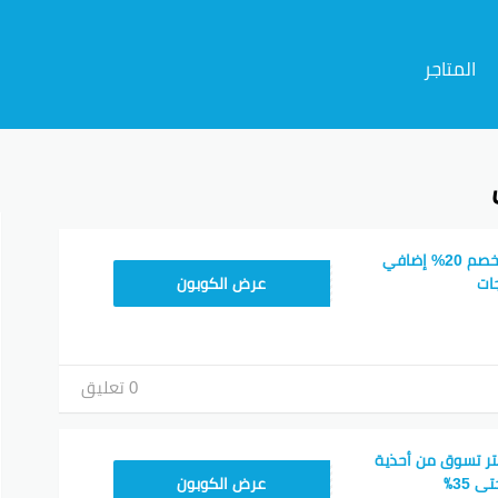
المتاجر
م
كوبون خصم شي ان خصم 20% إضافي
MEAF25
ات
عرض الكوبون
0 تعليق
ر تسوق من أحذية
MEAF25
 35٪
عرض الكوبون