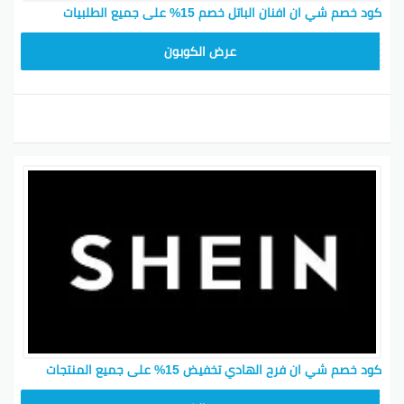
كود خصم شي ان افنان الباتل خصم 15% على جميع الطلبيات
MEAF25
عرض الكوبون
كود خصم شي ان فرح الهادي تخفيض 15% على جميع المنتجات