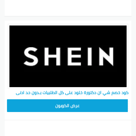
كود خصم شي ان دكتورة خلود على كل الطلبيات بـدون حد ادنى
MEAF25
عرض الكوبون