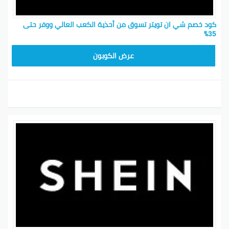
كود خصم شي ان تويتر تسوق من أحذية الكعب العالي ووفر حتى
35٪
MEAF25
عرض الكوبون