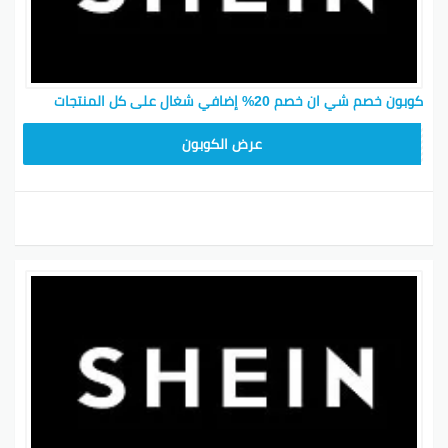
كوبون خصم شي ان خصم 20% إضافي شغال على كل المنتجات
MEAF25
عرض الكوبون