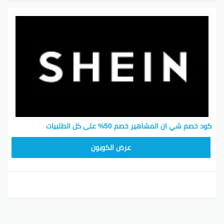
كود خصم شي ان المشاهير خصم 50% على كل الطلبيات
MEAF25
عرض الكوبون