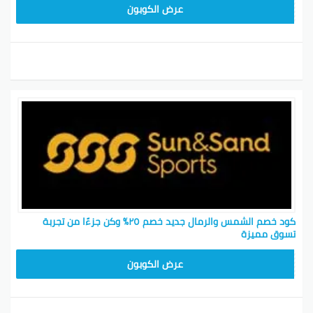
ZZY73
عرض الكوبون
كود خصم الشمس والرمال جديد خصم ٢٥٪ وكن جزءًا من تجربة
تسوق مميزة
ZZY73
عرض الكوبون