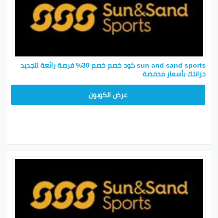
sun and sand sports كود خصم خصم 30% فرصة رائعة لتجديد
خزانتك بأسعار مخفضة
ZZY73
عرض الكوبون