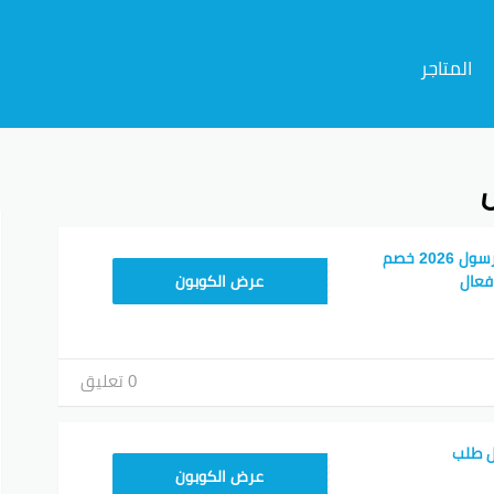
المتاجر
م
احدث كوبون خصم مرسول 2026 خصم
9637E048
عرض الكوبون
0 تعليق
ل طلب
9637E048
عرض الكوبون