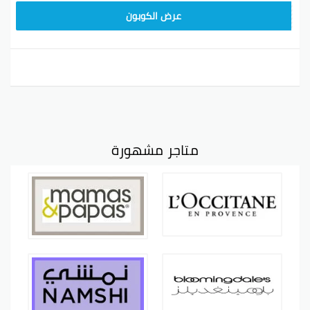
PTR118
عرض الكوبون
متاجر مشهورة