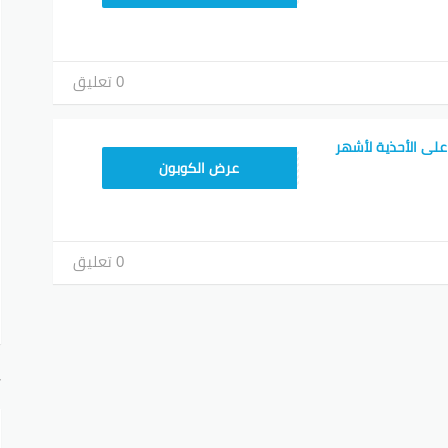
0 تعليق
ود خصم سيفي 25 على الأحذية لأشهر
PTR118
عرض الكوبون
0 تعليق
أ