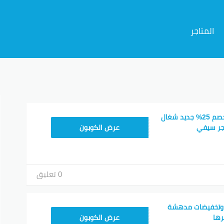
المتاجر
م
كوبون خصم سيفي خصم 25% جديد شغال
PTR118
جر سيفي
عرض الكوبون
0 تعليق
ود خصم سيفي 50 وتخفيضات مدهشة
PTR118
رها
عرض الكوبون