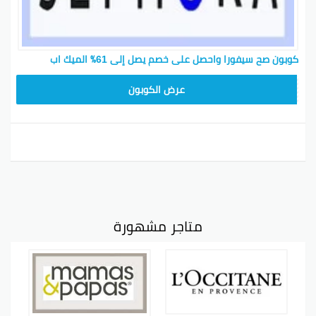
كوبون صح سيفورا واحصل على خصم يصل إلى 61٪ الميك اب
CX181
عرض الكوبون
متاجر مشهورة