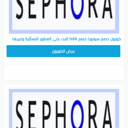
كوبون خصم سيفورا خصم 50% ثابت على العطور النسائية وغيرها
CP180
عرض الكوبون