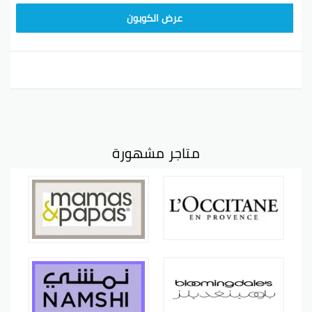
JLC32
عرض الكوبون
متاجر مشهورة