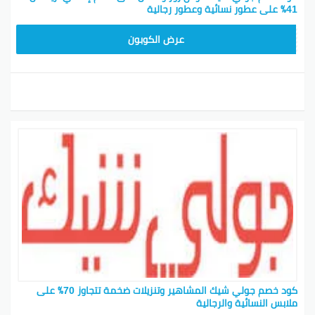
41٪ على عطور نسائية وعطور رجالية
CPJ15
عرض الكوبون
كود خصم جولي شيك المشاهير وتنزيلات ضخمة تتجاوز 70٪ على
ملابس النسائية والرجالية