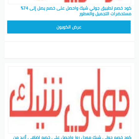
كود خصم تطبيق جولي شيك واحصل على خصم يصل إلى 74٪
مستحضرات التجميل والعطور
JLC32
عرض الكوبون
كود خصم جولي شيك مودل روز واحصل على خصم إضافي أزيد من