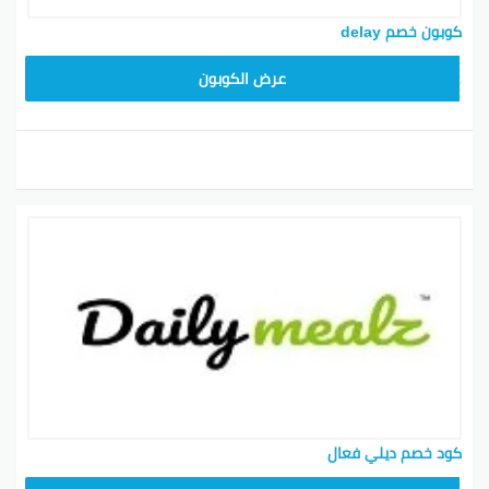
كوبون خصم delay
AC87
عرض الكوبون
كود خصم ديلي فعال