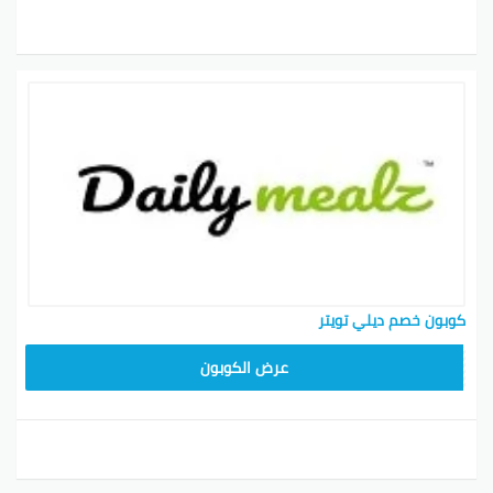
كوبون خصم ديلي تويتر
AC87
عرض الكوبون