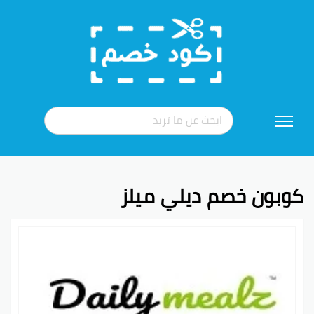
تخطي
إلى
المحتوى
كوبون خصم ديلي ميلز