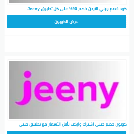
كود خصم جيني الاردن خصم 90% على كل تطبيق Jeeny
AA8T
عرض الكوبون
كوبون خصم جيني اشترك واركب بأقل الأسعار مع تطبيق جيني