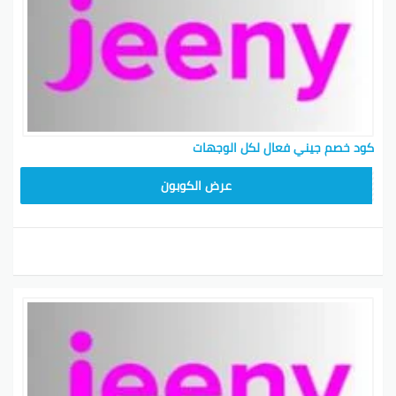
كود خصم جيني فعال لكل الوجهات
AA7X
عرض الكوبون