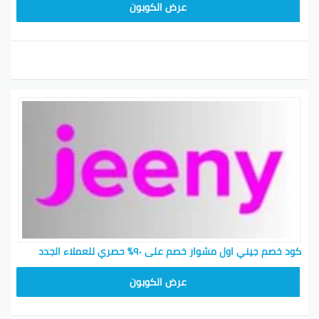
AA7X
عرض الكوبون
كود خصم جيني اول مشوار خصم على ٩٠٪ حصري للعملاء الجدد
AA8T
عرض الكوبون