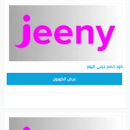
كود خصم جيني اليوم
AA8T
عرض الكوبون