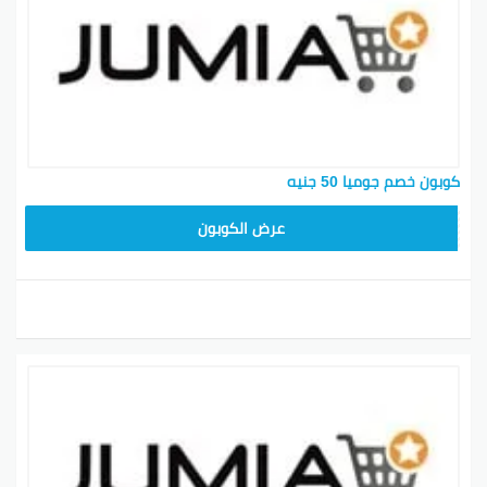
كوبون خصم جوميا 50 جنيه
JUMIA10
عرض الكوبون