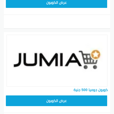
KNOV135
عرض الكوبون
كوبون جوميا 500 جنية
ASMINABF
عرض الكوبون