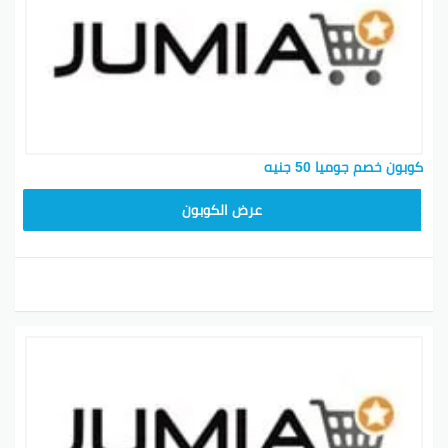
كوبون خصم جوميا 50 جنيه
JUMIA10
عرض الكوبون