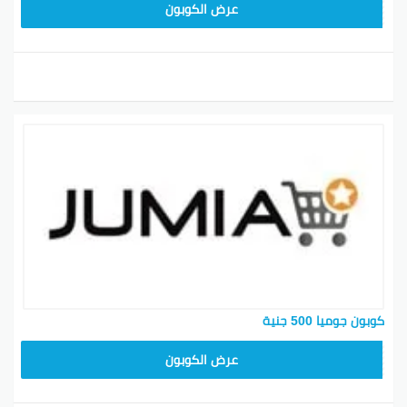
KNOV135
عرض الكوبون
كوبون جوميا 500 جنية
ASMINABF
عرض الكوبون