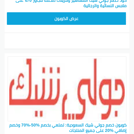
كود خصم جولي شيك المشاهير وتنزيلات ضخمة تتجاوز 70٪ على
ملابس النسائية والرجالية
JLC32
عرض الكوبون
كوبون خصم جولي شيك السعودية: تمتعي بخصم %50-%70 وخصم
إضافي %20 على جميع المنتجات