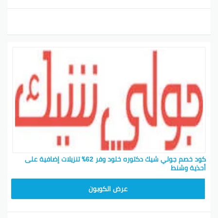
كود خصم جولي شيك دكتوره خلود وفر 62٪ تنزيلات إضافية على
أحذية وشنط
CPJ15
عرض الكوبون