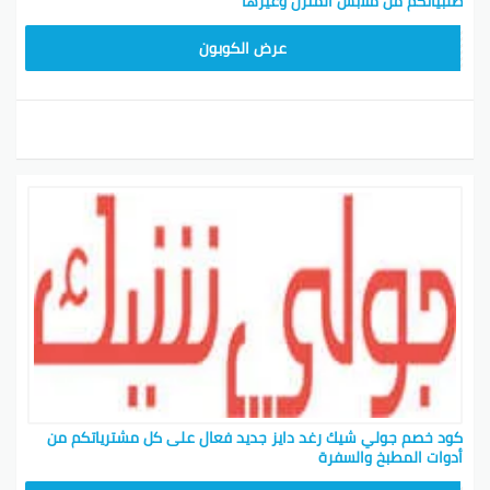
طلبياتكم من ملابس المنزل وغيرها
CPJ15
عرض الكوبون
كود خصم جولي شيك رغد دايز جديد فعال على كل مشترياتكم من
أدوات المطبخ والسفرة