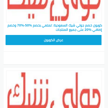
كوبون خصم جولي شيك السعودية: تمتعي بخصم %50-%70 وخصم
إضافي %20 على جميع المنتجات
CPJ15
عرض الكوبون