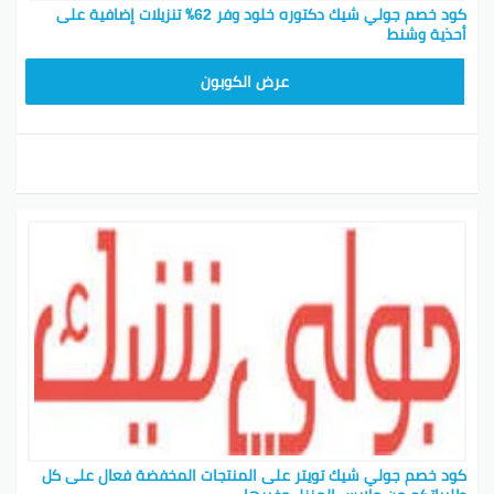
كود خصم جولي شيك دكتوره خلود وفر 62٪ تنزيلات إضافية على
أحذية وشنط
CPJ15
عرض الكوبون
كود خصم جولي شيك تويتر على المنتجات المخفضة فعال على كل