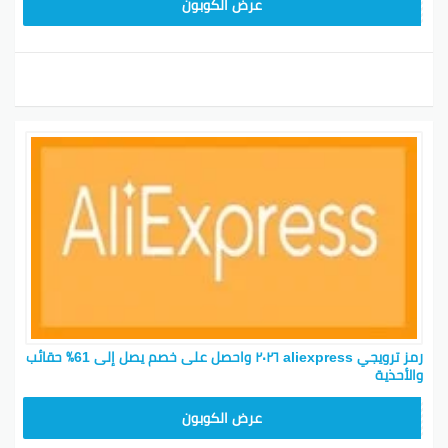
25GCC4
عرض الكوبون
رمز ترويجي aliexpress ٢٠٢٦ واحصل على خصم يصل إلى 61٪ حقائب
والأحذية
25GCC1
عرض الكوبون