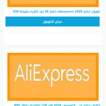
كوبون خصم aliexpress 2026 خصم 6$ عند الشراء بقيمة 39$
25GCC4
عرض الكوبون
كوبون خصم علي اكسبريس 2026 وفر $12 للطلبيات فوق $89