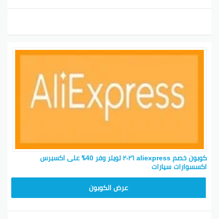
كوبون خصم aliexpress ٢٠٢٦ تويتر وفر 40٪ على اكسبرس
اكسسوارات سيارات
25GCC4
عرض الكوبون