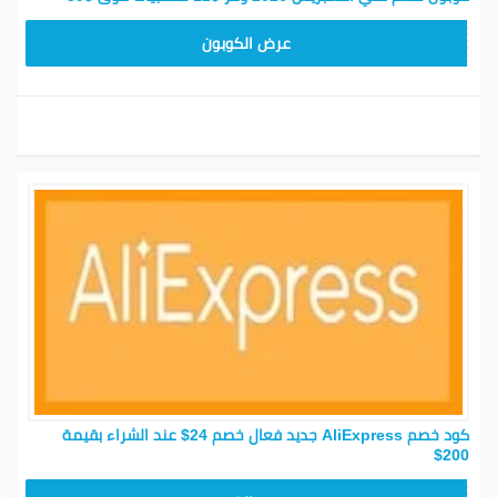
25GCC4
عرض الكوبون
كود خصم AliExpress جديد فعال خصم 24$ عند الشراء بقيمة
200$