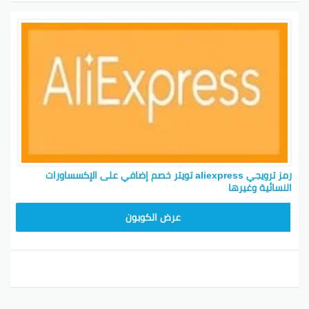
رمز ترويجي aliexpress تويتر خصم إضافي على الإكسساورات
النسائية وغيرها
25GCC1
عرض الكوبون