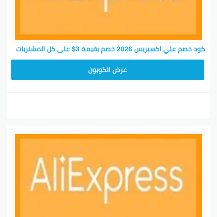
كود خصم علي اكسبريس 2026 خصم بقيمة 3$ على كل المشتريات
25GCC1
عرض الكوبون