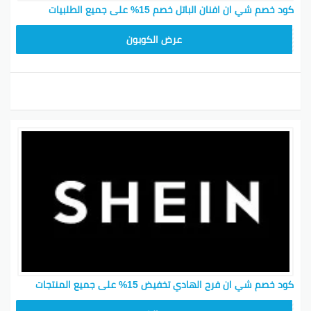
كود خصم شي ان افنان الباتل خصم 15% على جميع الطلبيات
MEAF25
عرض الكوبون
كود خصم شي ان فرح الهادي تخفيض 15% على جميع المنتجات