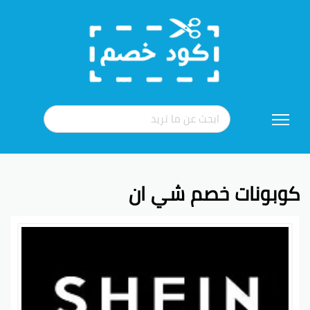
تخطي
إلى
المحتوى
كوبونات خصم شي ان