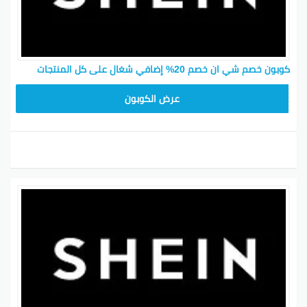
كوبون خصم شي ان خصم 20% إضافي شغال على كل المنتجات
MEAF25
عرض الكوبون