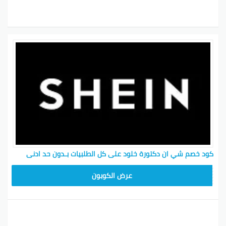
كود خصم شي ان دكتورة خلود على كل الطلبيات بـدون حد ادنى
MEAF25
عرض الكوبون