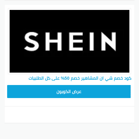
كود خصم شي ان المشاهير خصم 50% على كل الطلبيات
MEAF25
عرض الكوبون