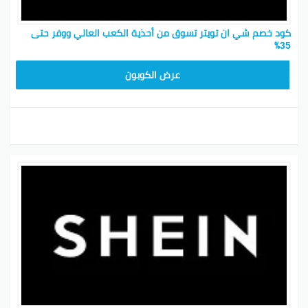
كود خصم شي ان تويتر تسوق من أحذية الكعب العالي ووفر حتى
35٪
MEAF25
عرض الكوبون