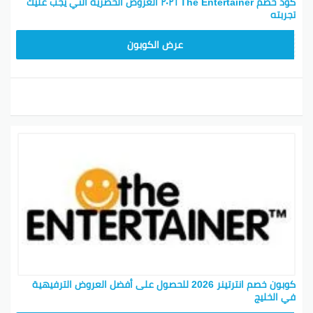
كود خصم The Entertainer ٢٠٢٦ العروض الحصرية التي يجب عليك
تجربته
CPJ
عرض الكوبون
كوبون خصم انترتينر 2026 للحصول على أفضل العروض الترفيهية
في الخليج