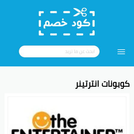
تخطي
إلى
المحتوى
كوبونات انترتينر