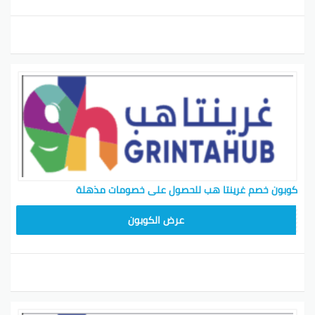
كوبون خصم غرينتا هب للحصول على خصومات مذهلة
B9F25
عرض الكوبون