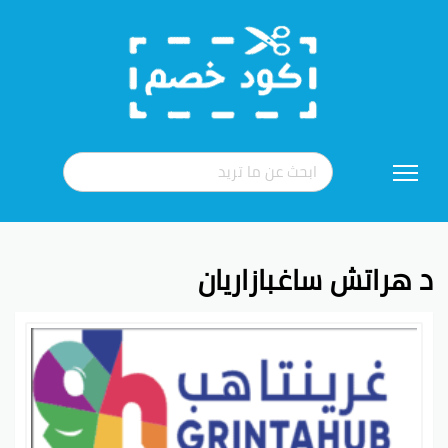
تخطي
إلى
المحتوى
د هراتش ساغبازاريان