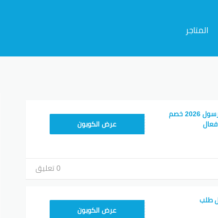
المتاجر
م
احدث كوبون خصم مرسول 2026 خصم
9637E048
عرض الكوبون
0 تعليق
ل طلب
9637E048
عرض الكوبون