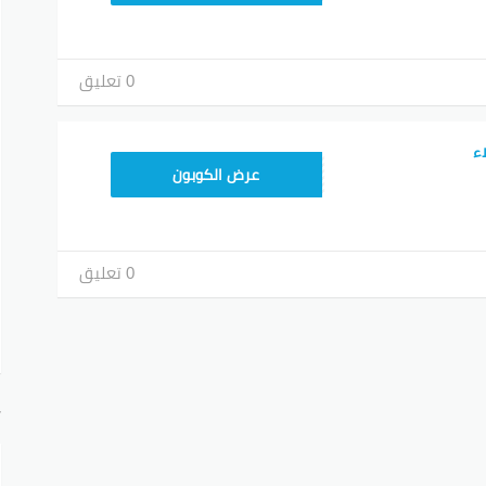
0 تعليق
ء
9637E048
عرض الكوبون
0 تعليق
أ