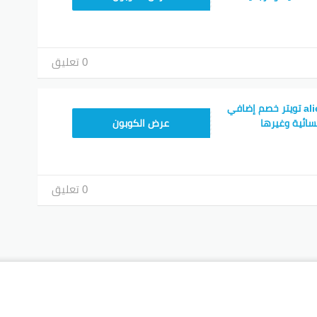
0 تعليق
رمز ترويجي aliexpress تويتر خصم إضافي
25GCC1
سائية وغيرها
عرض الكوبون
0 تعليق