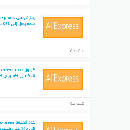
خصم يصل إلى 61٪ حقائب والأحذية
مشاركة
40٪ على اكسبرس اكسسوارات سيارات
مشاركة
إلى 45٪ على ملابس النسائية والرجالية