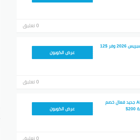
0 تعليق
كوبون خصم علي اكسبريس 2026 وفر $12
25GCC4
عرض الكوبون
0 تعليق
كود خصم AliExpress جديد فعال خصم
25GCC4
عرض الكوبون
أ
0 تعليق