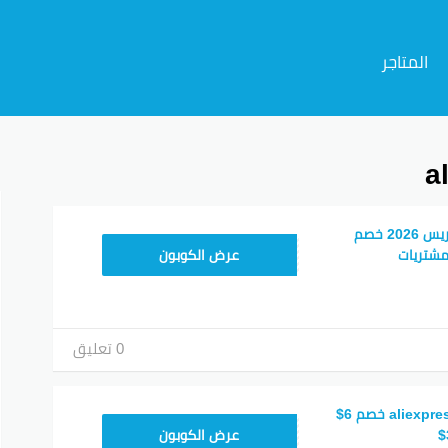
المتاجر
م
كود خصم علي اكسبريس 2026 خصم
25GCC1
عرض الكوبون
0 تعليق
كوبون خصم aliexpress 2026 خصم 6$
25GCC4
عرض الكوبون