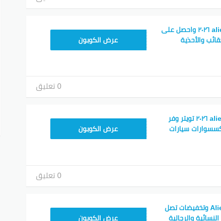
رمز ترويجي aliexpress ٢٠٢٦ واحصل على
25GCC1
عرض الكوبون
0 تعليق
كوبون خصم aliexpress ٢٠٢٦ تويتر وفر
25GCC4
عرض الكوبون
0 تعليق
كود الدعوة Aliexpress وتخفيضات تصل
25GCC4
عرض الكوبون