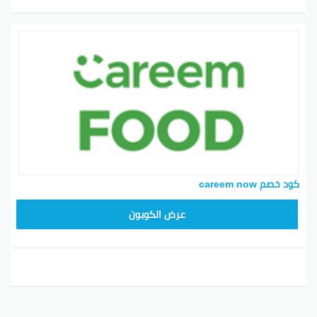
كود خصم careem now
YUM70
عرض الكوبون