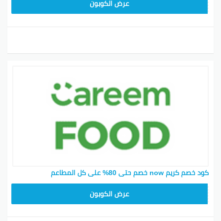
FD20
عرض الكوبون
كود خصم كريم now خصم حتى 80% على كل المطاعم
FD20
عرض الكوبون