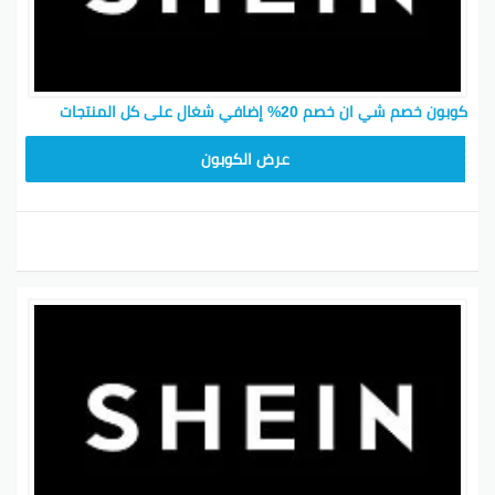
كوبون خصم شي ان خصم 20% إضافي شغال على كل المنتجات
MEAF25
عرض الكوبون