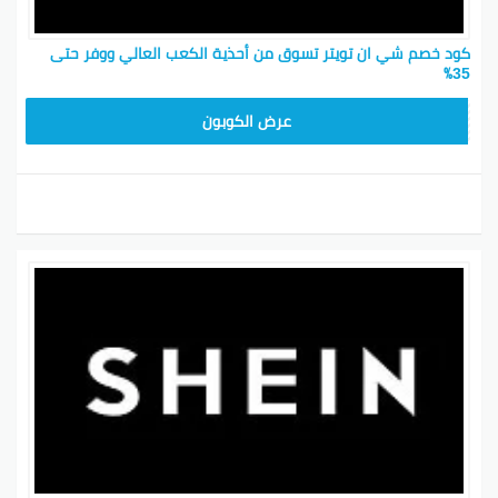
كود خصم شي ان تويتر تسوق من أحذية الكعب العالي ووفر حتى
35٪
MEAF25
عرض الكوبون