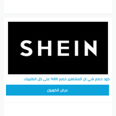
كود خصم شي ان المشاهير خصم 50% على كل الطلبيات
MEAF25
عرض الكوبون