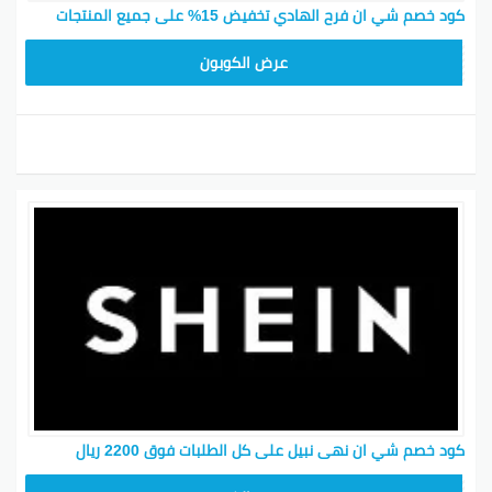
كود خصم شي ان فرح الهادي تخفيض 15% على جميع المنتجات
MEAF25
عرض الكوبون
كود خصم شي ان نهى نبيل على كل الطلبات فوق 2200 ريال