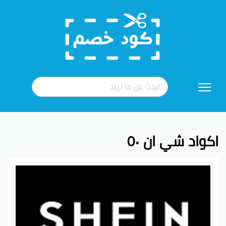
تخطي
إلى
المحتوى
اكواد شي ان ٥٠