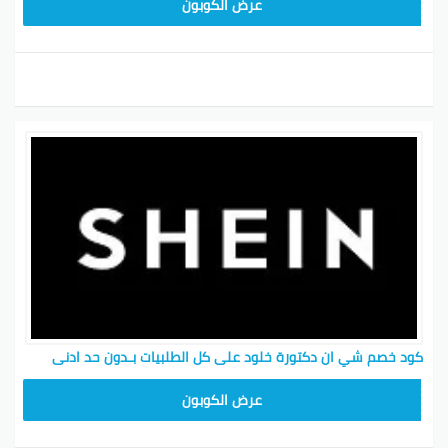
MEAF25
عرض الكوبون
كود خصم شي ان دكتورة خلود على كل الطلبيات بـدون حد ادنى
MEAF25
عرض الكوبون