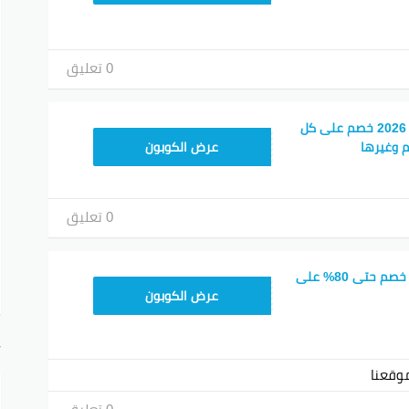
0 تعليق
كوبون خصم كريم ناو 2026 خصم على كل
FD20
م وغيرها
عرض الكوبون
0 تعليق
كود خصم كريم now خصم حتى 80% على
FD20
عرض الكوبون
أ
وقعنا