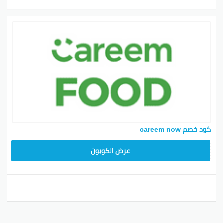
كود خصم careem now
YUM70
عرض الكوبون