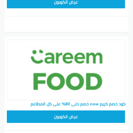
FD20
عرض الكوبون
كود خصم كريم now خصم حتى 80% على كل المطاعم
FD20
عرض الكوبون