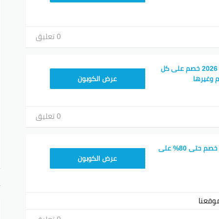
0 تعليق
كوبون خصم كريم ناو 2026 خصم على كل
FD20
م وغيرها
عرض الكوبون
0 تعليق
كود خصم كريم now خصم حتى 80% على
FD20
عرض الكوبون
أ
وقعنا