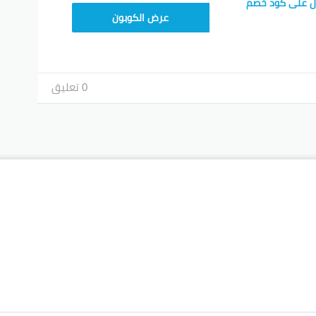
ل على كود خصم
TEM34
عرض الكوبون
0 تعليق