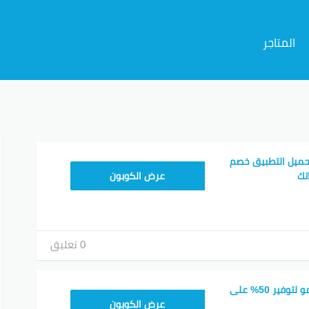
المتاجر
م
حميل التطبيق خصم
CX433209
عرض الكوبون
0 تعليق
اكتشف كود خصم تيمو لتوفير 50% على
TEM34
عرض الكوبون