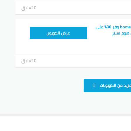
0 تعليق
كوبون خصم home center وفر 30٪ على
CMISSU10
 هوم سنتر
عرض الكوبون
0 تعليق
مزيد من الكوبونات