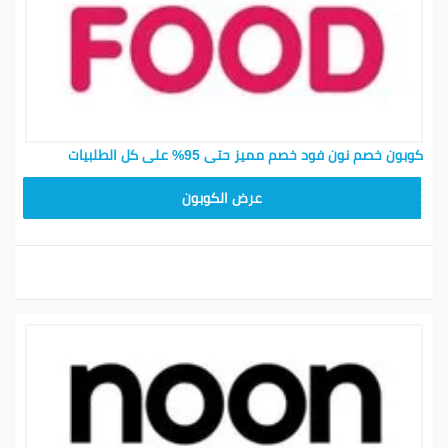
كوبون خصم نون فود خصم مميز حتى 95% على كل الطلبيات
T96
عرض الكوبون