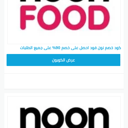
كود خصم نون فود احصل على خصم 90% على جميع الطلبات
T96
عرض الكوبون