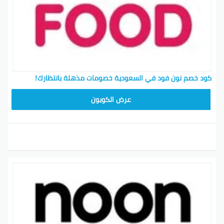
كود خصم نون فود في السعودية خصومات مذهلة بانتظارك!
T96
عرض الكوبون