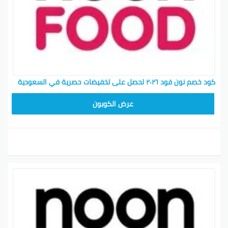
كود خصم نون فود ٢٠٢٦ لحصل على تخفيضات حصرية في السعودية
T96
عرض الكوبون