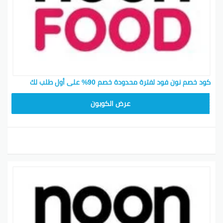
كود خصم نون فود لفترة محدودة خصم 90% على أول طلب لك
T96
عرض الكوبون