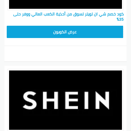
كود خصم شي ان تويتر تسوق من أحذية الكعب العالي ووفر حتى
35٪
MEAF25
عرض الكوبون