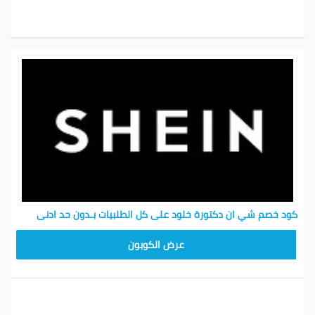
كود خصم شي ان دكتورة خلود على كل الطلبيات بـدون حد ادنى
MEAF25
عرض الكوبون