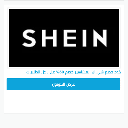
كود خصم شي ان المشاهير خصم 50% على كل الطلبيات
MEAF25
عرض الكوبون