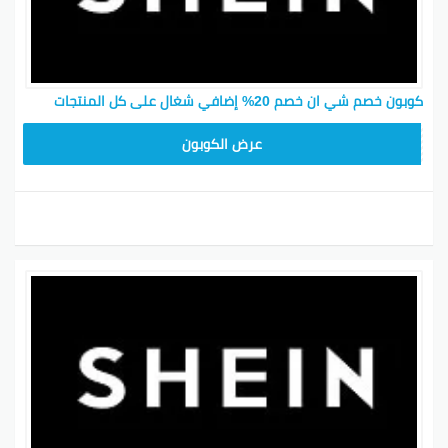
كوبون خصم شي ان خصم 20% إضافي شغال على كل المنتجات
MEAF25
عرض الكوبون