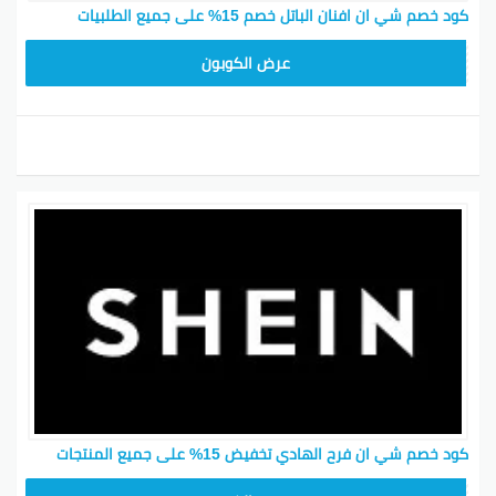
كود خصم شي ان افنان الباتل خصم 15% على جميع الطلبيات
MEAF25
عرض الكوبون
كود خصم شي ان فرح الهادي تخفيض 15% على جميع المنتجات